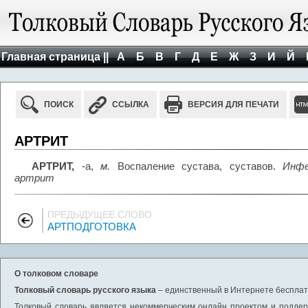
Главная страница ||
А
Б
В
Г
Д
Е
Ж
З
И
Й
ПОИСК
ССЫЛКА
ВЕРСИЯ ДЛЯ ПЕЧАТИ
АРТРИТ
АРТРИТ,
-а,
м.
Воспаление сустава, суставов.
Инфе
артрит
ПРЕДЫДУЩЕЕ СЛОВО
АРТПОДГОТОВКА
О толковом словаре
Толковый словарь русского языка
– единственный в Интернете бесплатн
Толковый словарь является некоммерческим онлайн проектом и поддерж