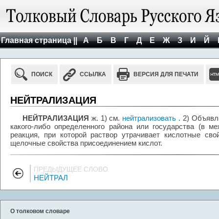
Главная страница ||
А
Б
В
Г
Д
Е
Ж
З
И
Й
ПОИСК
ССЫЛКА
ВЕРСИЯ ДЛЯ ПЕЧАТИ
НЕЙТРАЛИЗАЦИЯ
НЕЙТРАЛИЗАЦИЯ
ж. 1) см.
нейтрализовать
. 2) Объявл
какого-либо определенного района или государства (в м
реакция, при которой раствор утрачивает кислотные св
щелочные свойства присоединением кислот.
ПРЕДЫДУЩЕЕ СЛОВО
НЕЙТРАЛ
О толковом словаре