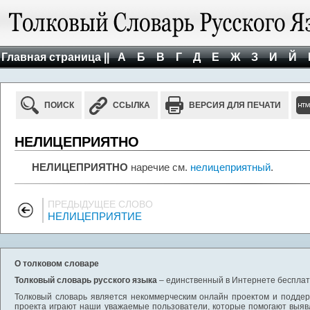
Главная страница ||
А
Б
В
Г
Д
Е
Ж
З
И
Й
ПОИСК
ССЫЛКА
ВЕРСИЯ ДЛЯ ПЕЧАТИ
НЕЛИЦЕПРИЯТНО
НЕЛИЦЕПРИЯТНО
наречие см.
нелицеприятный
.
ПРЕДЫДУЩЕЕ СЛОВО
НЕЛИЦЕПРИЯТИЕ
О толковом словаре
Толковый словарь русского языка
– единственный в Интернете бесплатн
Толковый словарь является некоммерческим онлайн проектом и поддерж
проекта играют наши уважаемые пользователи, которые помогают выяв