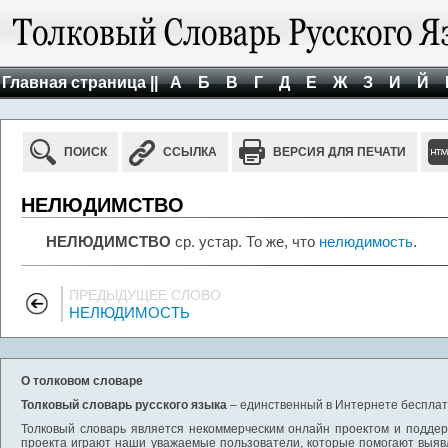
Главная страница ||
А
Б
В
Г
Д
Е
Ж
З
И
Й
ПОИСК
ССЫЛКА
ВЕРСИЯ ДЛЯ ПЕЧАТИ
НЕЛЮДИМСТВО
НЕЛЮДИМСТВО
ср. устар. То же, что
нелюдимость
.
ПРЕДЫДУЩЕЕ СЛОВО
НЕЛЮДИМОСТЬ
О толковом словаре
Толковый словарь русского языка
– единственный в Интернете бесплатн
Толковый словарь является некоммерческим онлайн проектом и поддерж
проекта играют наши уважаемые пользователи, которые помогают выяв