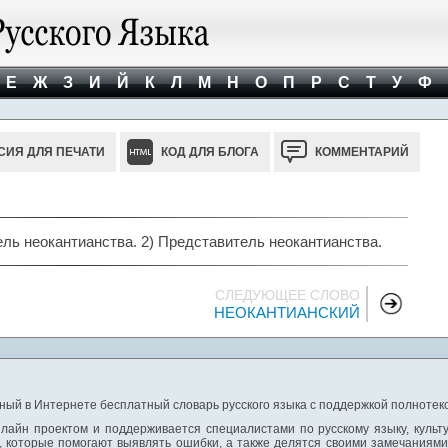
Е
Ж
З
И
Й
К
Л
М
Н
О
П
Р
С
Т
У
Ф
СИЯ ДЛЯ ПЕЧАТИ
КОД ДЛЯ БЛОГА
КОММЕНТАРИЙ
ль неокантианства. 2) Представитель неокантианства.
СЛЕДУЮЩЕЕ СЛОВО
НЕОКАНТИАНСКИЙ
ный в Интернете бесплатный словарь русского языка с поддержкой полнотекс
лайн проектом и поддерживается специалистами по русскому языку, культ
 которые помогают выявлять ошибки, а также делятся своими замечаниям