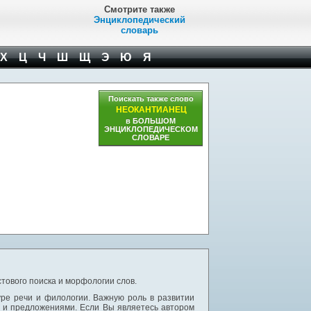
Смотрите также
Энциклопедический
словарь
Х
Ц
Ч
Ш
Щ
Э
Ю
Я
Поискать также слово
НЕОКАНТИАНЕЦ
в БОЛЬШОМ
ЭНЦИКЛОПЕДИЧЕСКОМ
СЛОВАРЕ
тового поиска и морфологии слов.
уре речи и филологии. Важную роль в развитии
и и предложениями. Если Вы являетесь автором