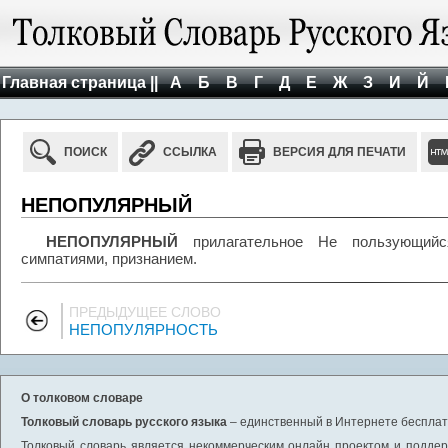
Главная страница ||
А
Б
В
Г
Д
Е
Ж
З
И
Й
ПОИСК
ССЫЛКА
ВЕРСИЯ ДЛЯ ПЕЧАТИ
НЕПОПУЛЯРНЫЙ
НЕПОПУЛЯРНЫЙ
прилагательное Не пользующийся
симпатиями, признанием.
ПРЕДЫДУЩЕЕ СЛОВО
НЕПОПУЛЯРНОСТЬ
О толковом словаре
Толковый словарь русского языка
– единственный в Интернете бесплатн
Толковый словарь является некоммерческим онлайн проектом и поддерж