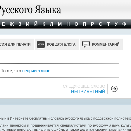
Е
Ж
З
И
Й
К
Л
М
Н
О
П
Р
С
Т
У
Ф
СИЯ ДЛЯ ПЕЧАТИ
КОД ДЛЯ БЛОГА
КОММЕНТАРИЙ
 То же, что
неприветливо
.
СЛЕДУЮЩЕЕ СЛОВО
НЕПРИВЕТНЫЙ
ный в Интернете бесплатный словарь русского языка с поддержкой полнотекс
лайн проектом и поддерживается специалистами по русскому языку, культ
 которые помогают выявлять ошибки, а также делятся своими замечаниям