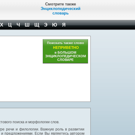
Смотрите также
Энциклопедический
словарь
Х
Ц
Ч
Ш
Щ
Э
Ю
Я
Поискать также слово
НЕПРИВЕТНО
в БОЛЬШОМ
ЭНЦИКЛОПЕДИЧЕСКОМ
СЛОВАРЕ
тового поиска и морфологии слов.
уре речи и филологии. Важную роль в развитии
и и предложениями. Если Вы являетесь автором