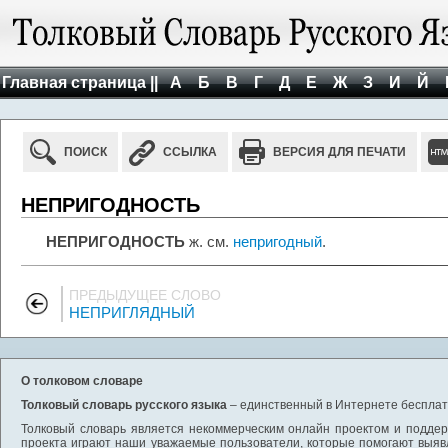
Главная страница ||
А
Б
В
Г
Д
Е
Ж
З
И
Й
ПОИСК
ССЫЛКА
ВЕРСИЯ ДЛЯ ПЕЧАТИ
НЕПРИГОДНОСТЬ
НЕПРИГОДНОСТЬ
ж. см.
непригодный
.
ПРЕДЫДУЩЕЕ СЛОВО
НЕПРИГЛЯДНЫЙ
О толковом словаре
Толковый словарь русского языка
– единственный в Интернете бесплатн
Толковый словарь является некоммерческим онлайн проектом и поддерж
проекта играют наши уважаемые пользователи, которые помогают выяв