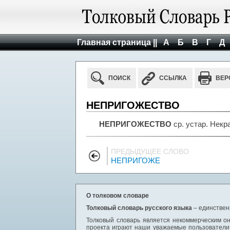
Главная страница ||
А
Б
В
Г
Д
ПОИСК
ССЫЛКА
ВЕР
НЕПРИГОЖЕСТВО
НЕПРИГОЖЕСТВО
ср. устар. Некр
ПРЕДЫДУЩЕЕ СЛОВО
НЕПРИГОЖЕ
О толковом словаре
Толковый словарь русского языка
– единствен
Толковый словарь является некоммерческим он
проекта играют наши уважаемые пользователи,