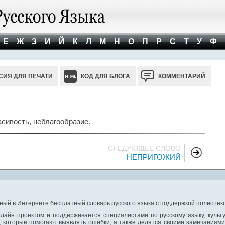
Е
Ж
З
И
Й
К
Л
М
Н
О
П
Р
С
Т
У
Ф
СИЯ ДЛЯ ПЕЧАТИ
КОД ДЛЯ БЛОГА
КОММЕНТАРИЙ
асивость, неблагообразие.
СЛЕДУЮЩЕЕ СЛОВО
НЕПРИГОЖИЙ
ный в Интернете бесплатный словарь русского языка с поддержкой полнотекс
лайн проектом и поддерживается специалистами по русскому языку, культ
 которые помогают выявлять ошибки, а также делятся своими замечаниям