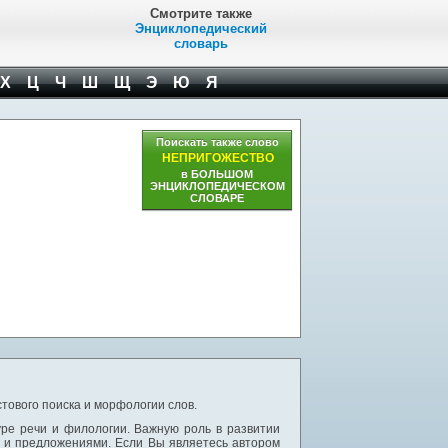
Смотрите также
Энциклопедический
словарь
Х
Ц
Ч
Ш
Щ
Э
Ю
Я
Поискать также слово
НЕПРИГОЖЕСТВО
в БОЛЬШОМ
ЭНЦИКЛОПЕДИЧЕСКОМ
СЛОВАРЕ
тового поиска и морфологии слов.
уре речи и филологии. Важную роль в развитии
и и предложениями. Если Вы являетесь автором