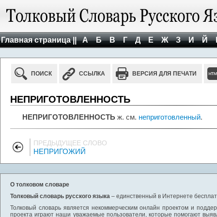
Главная страница ||
А
Б
В
Г
Д
Е
Ж
З
И
Й
ПОИСК
ССЫЛКА
ВЕРСИЯ ДЛЯ ПЕЧАТИ
НЕПРИГОТОВЛЕННОСТЬ
НЕПРИГОТОВЛЕННОСТЬ
ж. см.
неприготовленный
.
ПРЕДЫДУЩЕЕ СЛОВО
НЕПРИГОЖИЙ
О толковом словаре
Толковый словарь русского языка
– единственный в Интернете бесплатн
Толковый словарь является некоммерческим онлайн проектом и поддерж
проекта играют наши уважаемые пользователи, которые помогают выяв