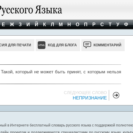
Е
Ж
З
И
Й
К
Л
М
Н
О
П
Р
С
Т
У
Ф
СИЯ ДЛЯ ПЕЧАТИ
КОД ДЛЯ БЛОГА
КОММЕНТАРИЙ
Такой, который не может быть принят, с которым нельзя
СЛЕДУЮЩЕЕ СЛОВО
НЕПРИЗНАНИЕ
ный в Интернете бесплатный словарь русского языка с поддержкой полнотекс
лайн проектом и поддерживается специалистами по русскому языку, культ