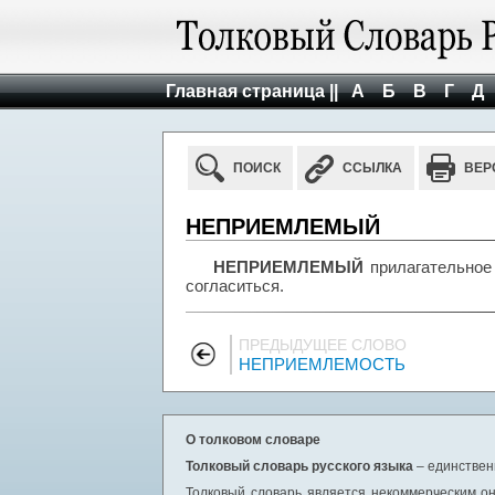
Главная страница ||
А
Б
В
Г
Д
ПОИСК
ССЫЛКА
ВЕР
НЕПРИЕМЛЕМЫЙ
НЕПРИЕМЛЕМЫЙ
прилагательное 
согласиться.
ПРЕДЫДУЩЕЕ СЛОВО
НЕПРИЕМЛЕМОСТЬ
О толковом словаре
Толковый словарь русского языка
– единствен
Толковый словарь является некоммерческим он