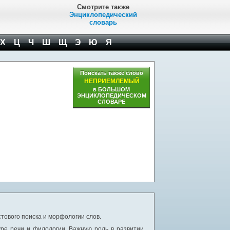
Смотрите также
Энциклопедический
словарь
Х
Ц
Ч
Ш
Щ
Э
Ю
Я
Поискать также слово
НЕПРИЕМЛЕМЫЙ
в БОЛЬШОМ
ЭНЦИКЛОПЕДИЧЕСКОМ
СЛОВАРЕ
тового поиска и морфологии слов.
уре речи и филологии. Важную роль в развитии