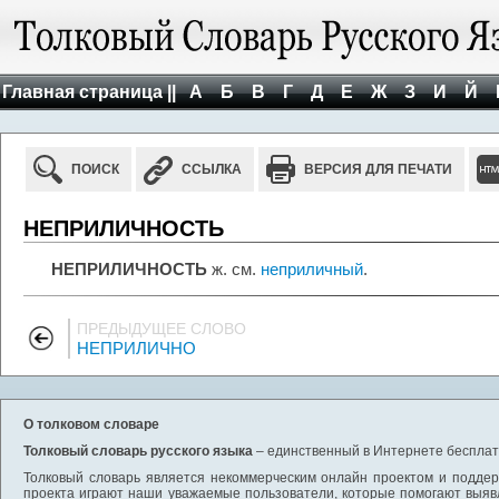
Главная страница ||
А
Б
В
Г
Д
Е
Ж
З
И
Й
ПОИСК
ССЫЛКА
ВЕРСИЯ ДЛЯ ПЕЧАТИ
НЕПРИЛИЧНОСТЬ
НЕПРИЛИЧНОСТЬ
ж. см.
неприличный
.
ПРЕДЫДУЩЕЕ СЛОВО
НЕПРИЛИЧНО
О толковом словаре
Толковый словарь русского языка
– единственный в Интернете бесплатн
Толковый словарь является некоммерческим онлайн проектом и поддерж
проекта играют наши уважаемые пользователи, которые помогают выяв