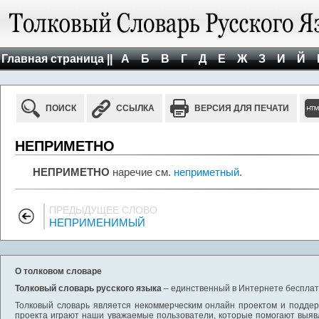
Главная страница ||
А
Б
В
Г
Д
Е
Ж
З
И
Й
ПОИСК
ССЫЛКА
ВЕРСИЯ ДЛЯ ПЕЧАТИ
НЕПРИМЕТНО
НЕПРИМЕТНО
наречие см.
неприметный
.
ПРЕДЫДУЩЕЕ СЛОВО
НЕПРИМЕНИМЫЙ
О толковом словаре
Толковый словарь русского языка
– единственный в Интернете бесплатн
Толковый словарь является некоммерческим онлайн проектом и поддерж
проекта играют наши уважаемые пользователи, которые помогают выяв