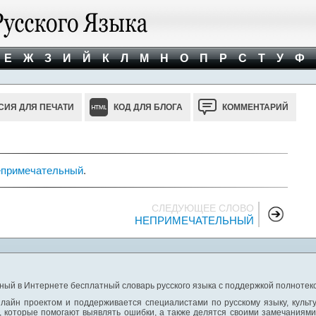
Е
Ж
З
И
Й
К
Л
М
Н
О
П
Р
С
Т
У
Ф
СИЯ ДЛЯ ПЕЧАТИ
КОД ДЛЯ БЛОГА
КОММЕНТАРИЙ
епримечательный
.
СЛЕДУЮЩЕЕ СЛОВО
НЕПРИМЕЧАТЕЛЬНЫЙ
ный в Интернете бесплатный словарь русского языка с поддержкой полнотекс
лайн проектом и поддерживается специалистами по русскому языку, культ
 которые помогают выявлять ошибки, а также делятся своими замечаниям