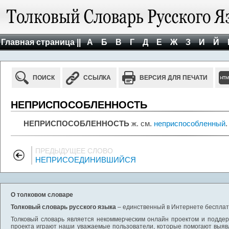
Главная страница ||
А
Б
В
Г
Д
Е
Ж
З
И
Й
ПОИСК
ССЫЛКА
ВЕРСИЯ ДЛЯ ПЕЧАТИ
НЕПРИСПОСОБЛЕННОСТЬ
НЕПРИСПОСОБЛЕННОСТЬ
ж. см.
неприспособленный
.
ПРЕДЫДУЩЕЕ СЛОВО
НЕПРИСОЕДИНИВШИЙСЯ
О толковом словаре
Толковый словарь русского языка
– единственный в Интернете бесплатн
Толковый словарь является некоммерческим онлайн проектом и поддерж
проекта играют наши уважаемые пользователи, которые помогают выяв