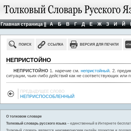
Главная страница ||
А
Б
В
Г
Д
Е
Ж
З
И
Й
ПОИСК
ССЫЛКА
ВЕРСИЯ ДЛЯ ПЕЧАТИ
НЕПРИСТОЙНО
НЕПРИСТОЙНО
1. наречие см.
непристойный
. 2. пред
ситуации, чьих-либо действий как не соответствующих или 
ПРЕДЫДУЩЕЕ СЛОВО
НЕПРИСПОСОБЛЕННЫЙ
О толковом словаре
Толковый словарь русского языка
– единственный в Интернете бесплатн
Толковый словарь является некоммерческим онлайн проектом и поддерж