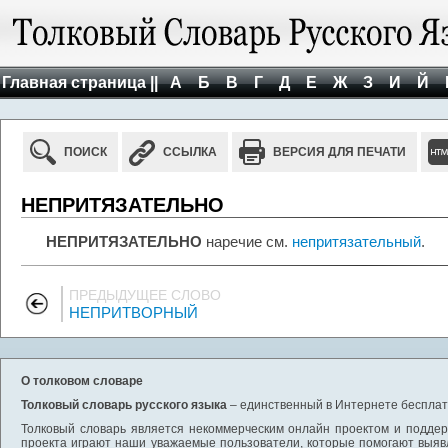
Главная страница ||
А
Б
В
Г
Д
Е
Ж
З
И
Й
ПОИСК
ССЫЛКА
ВЕРСИЯ ДЛЯ ПЕЧАТИ
НЕПРИТЯЗАТЕЛЬНО
НЕПРИТЯЗАТЕЛЬНО
наречие см.
непритязательный
.
ПРЕДЫДУЩЕЕ СЛОВО
НЕПРИТВОРНЫЙ
О толковом словаре
Толковый словарь русского языка
– единственный в Интернете бесплатн
Толковый словарь является некоммерческим онлайн проектом и поддерж
проекта играют наши уважаемые пользователи, которые помогают выяв