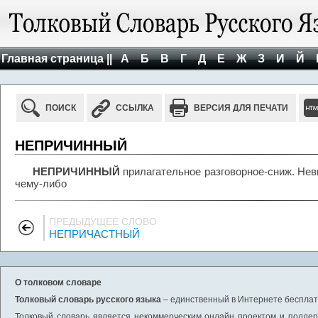
Главная страница ||
А
Б
В
Г
Д
Е
Ж
З
И
Й
ПОИСК
ССЫЛКА
ВЕРСИЯ ДЛЯ ПЕЧАТИ
НЕПРИЧИННЫЙ
НЕПРИЧИННЫЙ
прилагательное разговорное-сниж. Нев
чему-либо
ПРЕДЫДУЩЕЕ СЛОВО
НЕПРИЧАСТНЫЙ
О толковом словаре
Толковый словарь русского языка
– единственный в Интернете бесплатн
Толковый словарь является некоммерческим онлайн проектом и поддерж