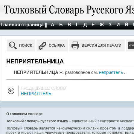
Главная страница ||
А
Б
В
Г
Д
Е
Ж
З
И
Й
ПОИСК
ССЫЛКА
ВЕРСИЯ ДЛЯ ПЕЧАТИ
НЕПРИЯТЕЛЬНИЦА
НЕПРИЯТЕЛЬНИЦА
ж. разговорное см.
неприятель
.
ПРЕДЫДУЩЕЕ СЛОВО
НЕПРИЯТЕЛЬ
О толковом словаре
Толковый словарь русского языка
– единственный в Интернете бесплатн
Толковый словарь является некоммерческим онлайн проектом и поддерж
проекта играют наши уважаемые пользователи, которые помогают выяв