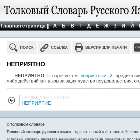
Главная страница ||
А
Б
В
Г
Д
Е
Ж
З
И
Й
ПОИСК
ССЫЛКА
ВЕРСИЯ ДЛЯ ПЕЧАТИ
НЕПРИЯТНО
НЕПРИЯТНО
1. наречие см.
неприятный
. 2. предикати
либо действий как вызывающих чувство неудовольствия, ог
ПРЕДЫДУЩЕЕ СЛОВО
НЕПРИЯТИЕ
О толковом словаре
Толковый словарь русского языка
– единственный в Интернете бесплатн
Толковый словарь является некоммерческим онлайн проектом и поддерж