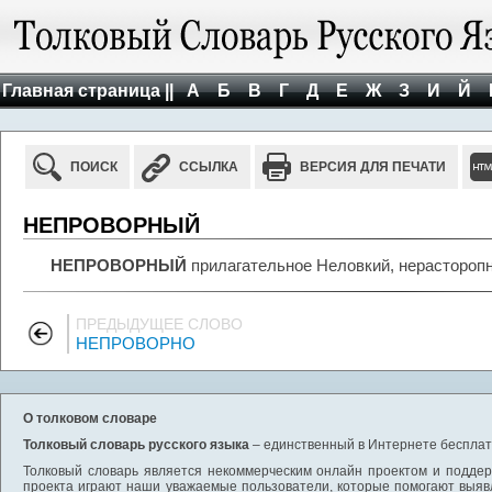
Главная страница ||
А
Б
В
Г
Д
Е
Ж
З
И
Й
ПОИСК
ССЫЛКА
ВЕРСИЯ ДЛЯ ПЕЧАТИ
НЕПРОВОРНЫЙ
НЕПРОВОРНЫЙ
прилагательное Неловкий, нерастороп
ПРЕДЫДУЩЕЕ СЛОВО
НЕПРОВОРНО
О толковом словаре
Толковый словарь русского языка
– единственный в Интернете бесплатн
Толковый словарь является некоммерческим онлайн проектом и поддерж
проекта играют наши уважаемые пользователи, которые помогают выяв