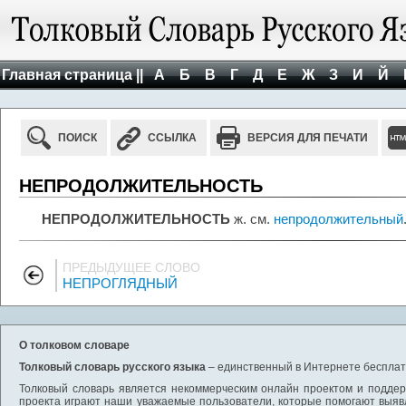
Главная страница ||
А
Б
В
Г
Д
Е
Ж
З
И
Й
ПОИСК
ССЫЛКА
ВЕРСИЯ ДЛЯ ПЕЧАТИ
НЕПРОДОЛЖИТЕЛЬНОСТЬ
НЕПРОДОЛЖИТЕЛЬНОСТЬ
ж. см.
непродолжительный
ПРЕДЫДУЩЕЕ СЛОВО
НЕПРОГЛЯДНЫЙ
О толковом словаре
Толковый словарь русского языка
– единственный в Интернете бесплатн
Толковый словарь является некоммерческим онлайн проектом и поддерж
проекта играют наши уважаемые пользователи, которые помогают выяв