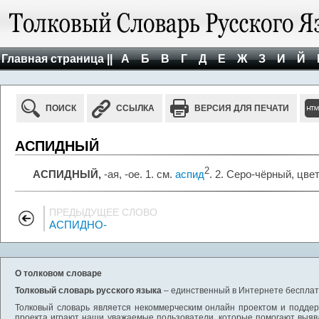
Главная страница ||
А
Б
В
Г
Д
Е
Ж
З
И
Й
ПОИСК
ССЫЛКА
ВЕРСИЯ ДЛЯ ПЕЧАТИ
АСПИДНЫЙ
2
АСПИДНЫЙ,
-ая, -ое. 1. см.
аспид
. 2. Серо-чёрный, цве
ПРЕДЫДУЩЕЕ СЛОВО
АСПИДНО-
О толковом словаре
Толковый словарь русского языка
– единственный в Интернете бесплатн
Толковый словарь является некоммерческим онлайн проектом и поддерж
проекта играют наши уважаемые пользователи, которые помогают выяв