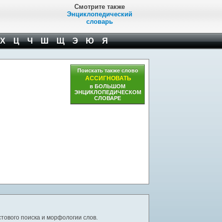
Смотрите также
Энциклопедический
словарь
Х
Ц
Ч
Ш
Щ
Э
Ю
Я
Поискать также слово
АССИГНОВАТЬ
в БОЛЬШОМ
ЭНЦИКЛОПЕДИЧЕСКОМ
СЛОВАРЕ
тового поиска и морфологии слов.