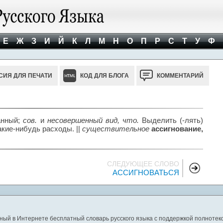
Е
Ж
З
И
Й
К
Л
М
Н
О
П
Р
С
Т
У
Ф
СИЯ ДЛЯ ПЕЧАТИ
КОД ДЛЯ БЛОГА
КОММЕНТАРИЙ
анный;
сов.
и
несовершенный вид, что.
Выделить (-лять)
кие-нибудь расходы. ||
существительное
ассигнование,
СЛЕДУЮЩЕЕ СЛОВО
АССИГНОВАТЬСЯ
ный в Интернете бесплатный словарь русского языка с поддержкой полнотекс