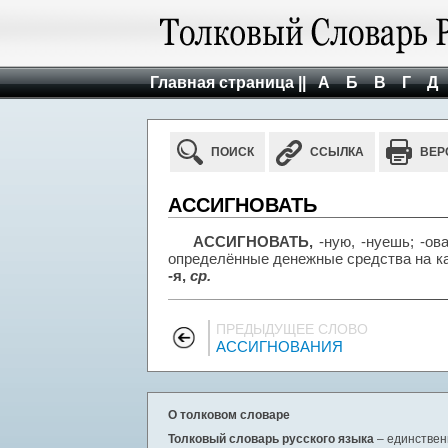
Главная страница ||
А
Б
В
Г
Д
ПОИСК
ССЫЛКА
ВЕР
АССИГНОВАТЬ
АССИГНОВАТЬ,
-ную, -нуешь; -ов
определённые денежные средства на ка
-я,
ср.
ПРЕДЫДУЩЕЕ СЛОВО
АССИГНОВАНИЯ
О толковом словаре
Толковый словарь русского языка
– единствен