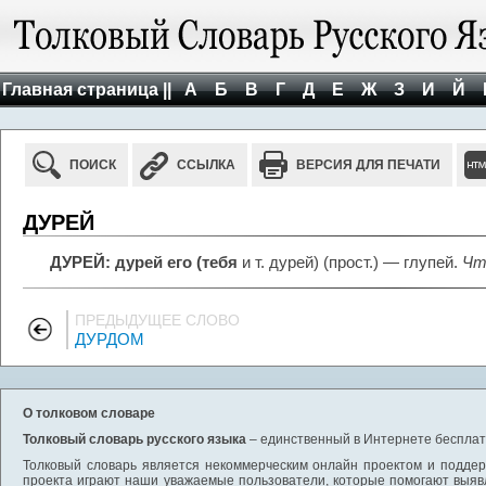
Главная страница ||
А
Б
В
Г
Д
Е
Ж
З
И
Й
ПОИСК
ССЫЛКА
ВЕРСИЯ ДЛЯ ПЕЧАТИ
ДУРЕЙ
ДУРЕЙ: дурей его (тебя
и т. дурей) (прост.) — глупей.
Что
ПРЕДЫДУЩЕЕ СЛОВО
ДУРДОМ
О толковом словаре
Толковый словарь русского языка
– единственный в Интернете бесплатн
Толковый словарь является некоммерческим онлайн проектом и поддерж
проекта играют наши уважаемые пользователи, которые помогают выяв