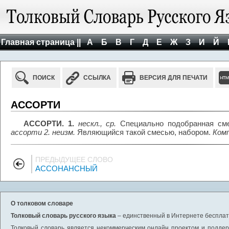
Главная страница ||
А
Б
В
Г
Д
Е
Ж
З
И
Й
ПОИСК
ССЫЛКА
ВЕРСИЯ ДЛЯ ПЕЧАТИ
АССОРТИ
АССОРТИ. 1.
нескл., ср.
Специально подобранная сме
ассорти 2. неизм.
Являющийся такой смесью, набором.
Ком
ПРЕДЫДУЩЕЕ СЛОВО
АССОНАНСНЫЙ
О толковом словаре
Толковый словарь русского языка
– единственный в Интернете бесплатн
Толковый словарь является некоммерческим онлайн проектом и поддерж