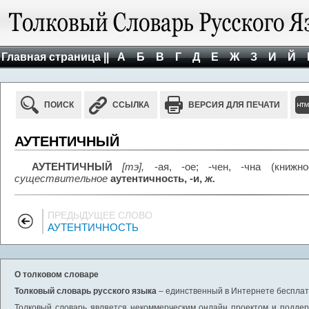
Главная страница ||
А
Б
В
Г
Д
Е
Ж
З
И
Й
ПОИСК
ССЫЛКА
ВЕРСИЯ ДЛЯ ПЕЧАТИ
АУТЕНТИЧНЫЙ
АУТЕНТИЧНЫЙ
[тэ],
-ая, -ое; -чен, -чна (книж
существительное
аутентичность, -и,
ж.
ПРЕДЫДУЩЕЕ СЛОВО
АУТЕНТИЧНОСТЬ
О толковом словаре
Толковый словарь русского языка
– единственный в Интернете бесплатн
Толковый словарь является некоммерческим онлайн проектом и поддерж