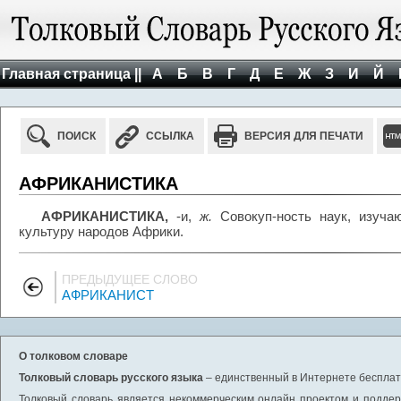
Главная страница ||
А
Б
В
Г
Д
Е
Ж
З
И
Й
ПОИСК
ССЫЛКА
ВЕРСИЯ ДЛЯ ПЕЧАТИ
АФРИКАНИСТИКА
АФРИКАНИСТИКА,
-и,
ж.
Совокуп-ность наук, изуча
культуру народов Африки.
ПРЕДЫДУЩЕЕ СЛОВО
АФРИКАНИСТ
О толковом словаре
Толковый словарь русского языка
– единственный в Интернете бесплатн
Толковый словарь является некоммерческим онлайн проектом и поддерж