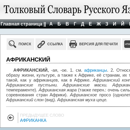
Главная страница ||
А
Б
В
Г
Д
Е
Ж
З
И
Й
ПОИСК
ССЫЛКА
ВЕРСИЯ ДЛЯ ПЕЧАТИ
АФРИКАНСКИЙ
АФРИКАНСКИЙ,
-ая, -ое. 1. см.
африканцы
. 2. Отно
образу жизни, культуре, а также к Африке, её странам, их 
такой, как у африканцев, как в Африке.
Африканский кон
Африканские пустыни. Африканские маски. Африкан
темпераменте).
Африканская жара
(также перен.: очень сил
соревнования стран Африки).
Африканское
просо (однолет
Африканский слон
(вид).
Африканская муха цеце.
ПРЕДЫДУЩЕЕ СЛОВО
АФРИКАНКА