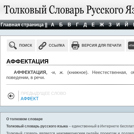
Главная страница ||
А
Б
В
Г
Д
Е
Ж
З
И
Й
ПОИСК
ССЫЛКА
ВЕРСИЯ ДЛЯ ПЕЧАТИ
АФФЕКТАЦИЯ
АФФЕКТАЦИЯ,
-и,
ж.
(книжное). Неестественная, 
поведении, в речи.
ПРЕДЫДУЩЕЕ СЛОВО
АФФЕКТ
О толковом словаре
Толковый словарь русского языка
– единственный в Интернете бесплатн
Толковый словарь является некоммерческим онлайн проектом и поддерж