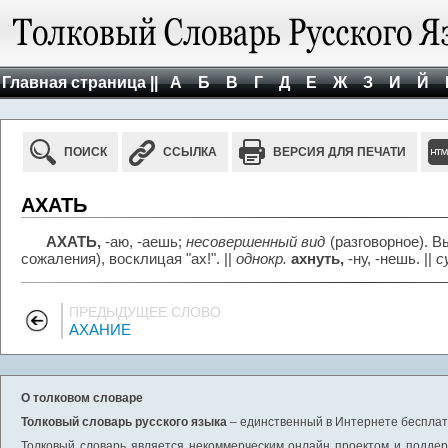
Главная страница ||
А
Б
В
Г
Д
Е
Ж
З
И
Й
ПОИСК
ССЫЛКА
ВЕРСИЯ ДЛЯ ПЕЧАТИ
АХАТЬ
АХАТЬ,
-аю, -аешь;
несовершенный вид
(разговорное). В
сожаления), восклицая "ах!". ||
однокр.
ахнуть,
-ну, -нешь. ||
с
ПРЕДЫДУЩЕЕ СЛОВО
АХАНИЕ
О толковом словаре
Толковый словарь русского языка
– единственный в Интернете бесплатн
Толковый словарь является некоммерческим онлайн проектом и поддерж