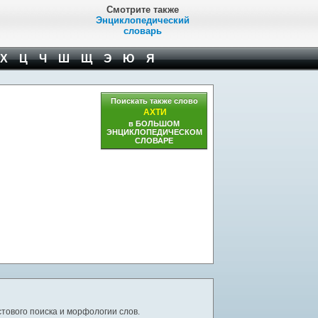
Смотрите также
Энциклопедический
словарь
Х
Ц
Ч
Ш
Щ
Э
Ю
Я
Поискать также слово
АХТИ
в БОЛЬШОМ
ЭНЦИКЛОПЕДИЧЕСКОМ
СЛОВАРЕ
тового поиска и морфологии слов.