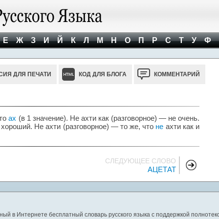
Е
Ж
З
И
Й
К
Л
М
Н
О
П
Р
С
Т
У
Ф
СИЯ ДЛЯ ПЕЧАТИ
КОД ДЛЯ БЛОГА
КОММЕНТАРИЙ
что
ах
(в 1 значение). Не ахти как (разговорное) — не очень.
 хороший. Не ахти (разговорное) — то же, что
не
ахти как и
СЛЕДУЮЩЕЕ СЛОВО
АЦЕТАТ
ный в Интернете бесплатный словарь русского языка с поддержкой полнотекс