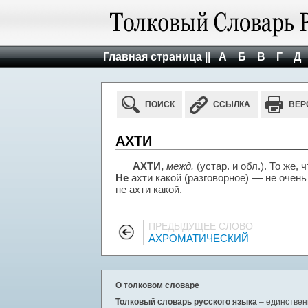
Главная страница ||
А
Б
В
Г
Д
ПОИСК
ССЫЛКА
ВЕР
АХТИ
АХТИ,
межд.
(устар. и обл.). То же, 
Не
ахти какой (разговорное) — не очень
не ахти какой.
ПРЕДЫДУЩЕЕ СЛОВО
АХРОМАТИЧЕСКИЙ
О толковом словаре
Толковый словарь русского языка
– единствен