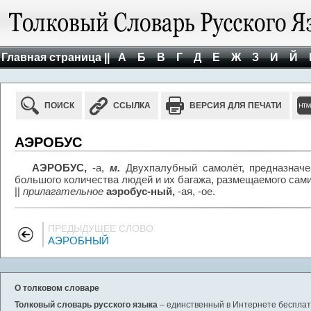
Главная страница ||
А
Б
В
Г
Д
Е
Ж
З
И
Й
ПОИСК
ССЫЛКА
ВЕРСИЯ ДЛЯ ПЕЧАТИ
АЭРОБУС
АЭРОБУС,
-а,
м.
Двухпалубный самолёт, предназначе
большого количества людей и их багажа, размещаемого сам
||
прилагательное
аэробус-ный,
-ая, -ое.
ПРЕДЫДУЩЕЕ СЛОВО
АЭРОБНЫЙ
О толковом словаре
Толковый словарь русского языка
– единственный в Интернете бесплатн