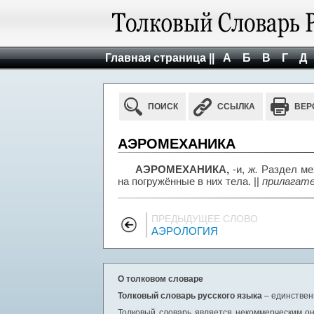
Главная страница ||
А
Б
В
Г
Д
ПОИСК
ССЫЛКА
ВЕР
АЭРОМЕХАНИКА
АЭРОМЕХАНИКА,
-и,
ж.
Раздел мех
на погружённые в них тела. ||
прилагат
ПРЕДЫДУЩЕЕ СЛОВО
АЭРОЛОГИЯ
О толковом словаре
Толковый словарь русского языка
– единствен
Толковый словарь является некоммерческим он