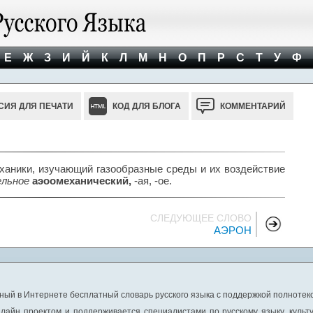
Е
Ж
З
И
Й
К
Л
М
Н
О
П
Р
С
Т
У
Ф
СИЯ ДЛЯ ПЕЧАТИ
КОД ДЛЯ БЛОГА
КОММЕНТАРИЙ
аники, изучающий газообразные среды и их воздействие
ельное
аэоомеханический,
-ая, -ое.
СЛЕДУЮЩЕЕ СЛОВО
АЭРОН
ный в Интернете бесплатный словарь русского языка с поддержкой полнотекс
лайн проектом и поддерживается специалистами по русскому языку, культ