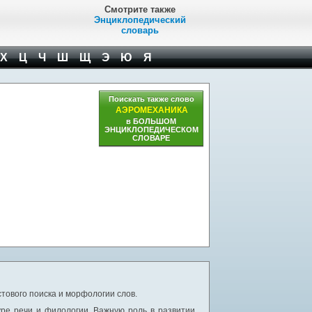
Смотрите также
Энциклопедический
словарь
Х
Ц
Ч
Ш
Щ
Э
Ю
Я
Поискать также слово
АЭРОМЕХАНИКА
в БОЛЬШОМ
ЭНЦИКЛОПЕДИЧЕСКОМ
СЛОВАРЕ
тового поиска и морфологии слов.
уре речи и филологии. Важную роль в развитии