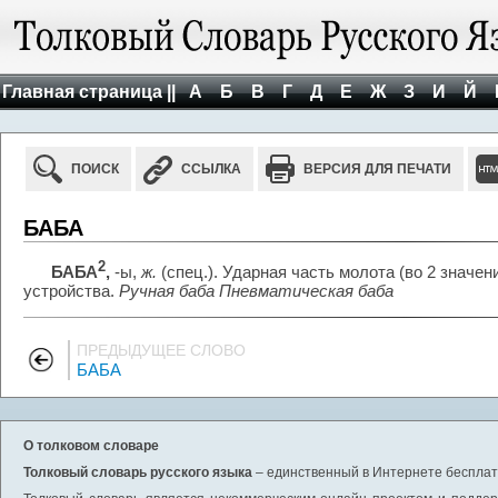
Главная страница ||
А
Б
В
Г
Д
Е
Ж
З
И
Й
ПОИСК
ССЫЛКА
ВЕРСИЯ ДЛЯ ПЕЧАТИ
БАБА
2
БАБА
,
-ы,
ж.
(спец.). Ударная часть молота (во 2 значен
устройства.
Ручная баба Пневматическая баба
ПРЕДЫДУЩЕЕ СЛОВО
БАБА
О толковом словаре
Толковый словарь русского языка
– единственный в Интернете бесплатн