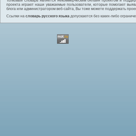
Толковый словарь является некоммерческим онлайн проектом и поддерж
проекта играют наши уважаемые пользователи, которые помогают выяв
блога или администратором веб-сайта, Вы тоже можете поддержать проек
Ссылки на
словарь русского языка
допускаются без каких-либо ограниче