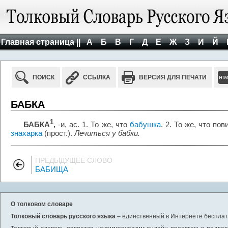
Главная страница ||
А
Б
В
Г
Д
Е
Ж
З
И
Й
ПОИСК
ССЫЛКА
ВЕРСИЯ ДЛЯ ПЕЧАТИ
БАБКА
1
БАБКА
,
-и, ас. 1. То же, что
бабушка
. 2. То же, что пов
знахарка
(прост.).
Лечиться у бабки.
ПРЕДЫДУЩЕЕ СЛОВО
БАБИЩА
О толковом словаре
Толковый словарь русского языка
– единственный в Интернете бесплатн