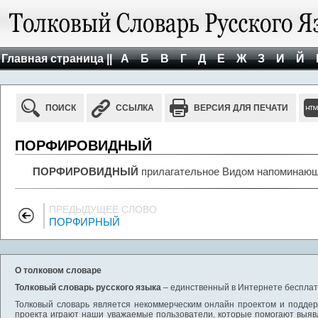
Главная страница ||
А
Б
В
Г
Д
Е
Ж
З
И
Й
ПОИСК
ССЫЛКА
ВЕРСИЯ ДЛЯ ПЕЧАТИ
ПОРФИРОВИДНЫЙ
ПОРФИРОВИДНЫЙ
прилагательное Видом напоминающ
ПРЕДЫДУЩЕЕ СЛОВО
ПОРФИРНЫЙ
О толковом словаре
Толковый словарь русского языка
– единственный в Интернете бесплатн
Толковый словарь является некоммерческим онлайн проектом и поддерж
проекта играют наши уважаемые пользователи, которые помогают выяв