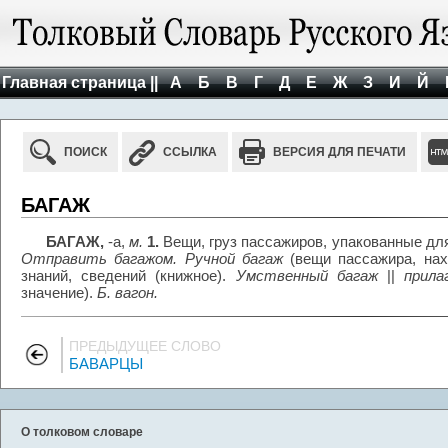
Главная страница ||
А
Б
В
Г
Д
Е
Ж
З
И
Й
ПОИСК
ССЫЛКА
ВЕРСИЯ ДЛЯ ПЕЧАТИ
БАГАЖ
БАГАЖ,
-а,
м.
1.
Вещи, груз пассажиров, упакованные для
Отправить багажом. Ручной багаж
(вещи пассажира, на
знаний, сведений (книжное).
Умственный багаж
||
прила
значение).
Б. вагон.
ПРЕДЫДУЩЕЕ СЛОВО
БАВАРЦЫ
О толковом словаре