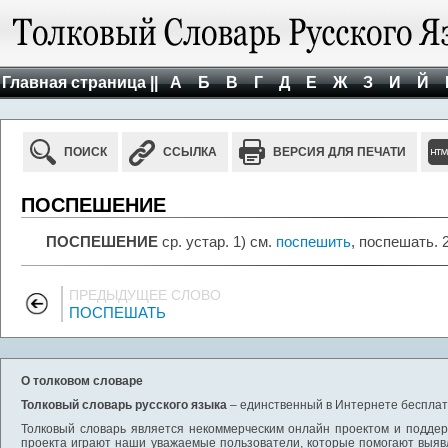
Главная страница ||
А
Б
В
Г
Д
Е
Ж
З
И
Й
ПОИСК
ССЫЛКА
ВЕРСИЯ ДЛЯ ПЕЧАТИ
ПОСПЕШЕНИЕ
ПОСПЕШЕНИЕ
ср. устар. 1) см.
поспешить
, поспешать. 
ПРЕДЫДУЩЕЕ СЛОВО
ПОСПЕШАТЬ
О толковом словаре
Толковый словарь русского языка
– единственный в Интернете бесплатн
Толковый словарь является некоммерческим онлайн проектом и поддерж
проекта играют наши уважаемые пользователи, которые помогают выяв