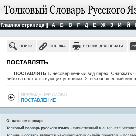
Главная страница ||
А
Б
В
Г
Д
Е
Ж
З
И
Й
ПОИСК
ССЫЛКА
ВЕРСИЯ ДЛЯ ПЕЧАТИ
ПОСТАВЛЯТЬ
ПОСТАВЛЯТЬ
1. несовершенный вид перех. Снабжать че
либо на соответствующих условиях. 2. несовершенный вид пе
ПРЕДЫДУЩЕЕ СЛОВО
ПОСТАВЛЕНИЕ
О толковом словаре
Толковый словарь русского языка
– единственный в Интернете бесплатн
Толковый словарь является некоммерческим онлайн проектом и поддерж