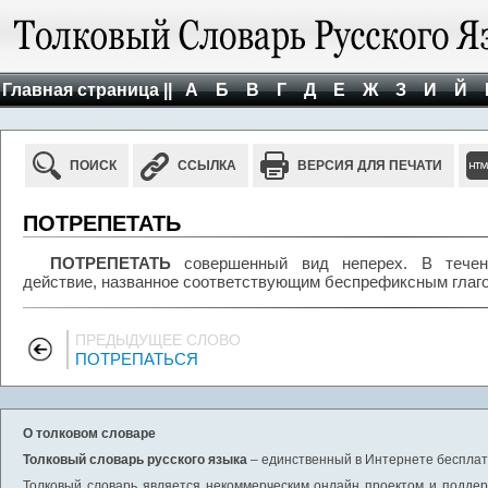
Главная страница ||
А
Б
В
Г
Д
Е
Ж
З
И
Й
ПОИСК
ССЫЛКА
ВЕРСИЯ ДЛЯ ПЕЧАТИ
ПОТРЕПЕТАТЬ
ПОТРЕПЕТАТЬ
совершенный вид неперех. В течени
действие, названное соответствующим беспрефиксным глаг
ПРЕДЫДУЩЕЕ СЛОВО
ПОТРЕПАТЬСЯ
О толковом словаре
Толковый словарь русского языка
– единственный в Интернете бесплатн
Толковый словарь является некоммерческим онлайн проектом и поддерж