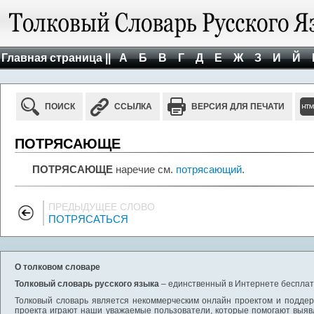
Главная страница ||
А
Б
В
Г
Д
Е
Ж
З
И
Й
ПОИСК
ССЫЛКА
ВЕРСИЯ ДЛЯ ПЕЧАТИ
ПОТРЯСАЮЩЕ
ПОТРЯСАЮЩЕ
наречие см.
потрясающий
.
ПРЕДЫДУЩЕЕ СЛОВО
ПОТРЯСАТЬСЯ
О толковом словаре
Толковый словарь русского языка
– единственный в Интернете бесплатн
Толковый словарь является некоммерческим онлайн проектом и поддерж
проекта играют наши уважаемые пользователи, которые помогают выяв