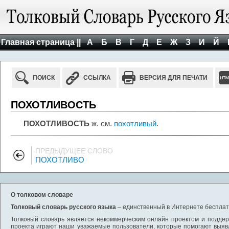
Главная страница ||
А
Б
В
Г
Д
Е
Ж
З
И
Й
ПОИСК
ССЫЛКА
ВЕРСИЯ ДЛЯ ПЕЧАТИ
ПОХОТЛИВОСТЬ
ПОХОТЛИВОСТЬ
ж. см.
похотливый
.
ПРЕДЫДУЩЕЕ СЛОВО
ПОХОТЛИВО
О толковом словаре
Толковый словарь русского языка
– единственный в Интернете бесплатн
Толковый словарь является некоммерческим онлайн проектом и поддерж
проекта играют наши уважаемые пользователи, которые помогают выяв