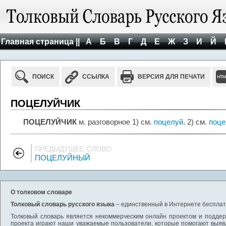
Главная страница ||
А
Б
В
Г
Д
Е
Ж
З
И
Й
ПОИСК
ССЫЛКА
ВЕРСИЯ ДЛЯ ПЕЧАТИ
ПОЦЕЛУЙЧИК
ПОЦЕЛУЙЧИК
м. разговорное 1) см.
поцелуй
. 2) см.
поце
ПРЕДЫДУЩЕЕ СЛОВО
ПОЦЕЛУЙНЫЙ
О толковом словаре
Толковый словарь русского языка
– единственный в Интернете бесплатн
Толковый словарь является некоммерческим онлайн проектом и поддерж
проекта играют наши уважаемые пользователи, которые помогают выяв