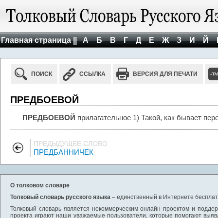
Главная страница ||
А
Б
В
Г
Д
Е
Ж
З
И
Й
ПОИСК
ССЫЛКА
ВЕРСИЯ ДЛЯ ПЕЧАТИ
ПРЕДБОЕВОЙ
ПРЕДБОЕВОЙ
прилагательное 1) Такой, как бывает пе
ПРЕДЫДУЩЕЕ СЛОВО
ПРЕДБАННИЧЕК
О толковом словаре
Толковый словарь русского языка
– единственный в Интернете бесплатн
Толковый словарь является некоммерческим онлайн проектом и поддерж
проекта играют наши уважаемые пользователи, которые помогают выяв