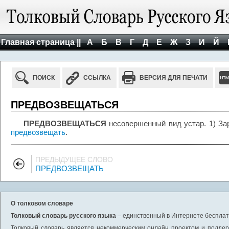
Главная страница ||
А
Б
В
Г
Д
Е
Ж
З
И
Й
ПОИСК
ССЫЛКА
ВЕРСИЯ ДЛЯ ПЕЧАТИ
ПРЕДВОЗВЕЩАТЬСЯ
ПРЕДВОЗВЕЩАТЬСЯ
несовершенный вид устар. 1) Зар
предвозвещать
.
ПРЕДЫДУЩЕЕ СЛОВО
ПРЕДВОЗВЕЩАТЬ
О толковом словаре
Толковый словарь русского языка
– единственный в Интернете бесплатн
Толковый словарь является некоммерческим онлайн проектом и поддерж