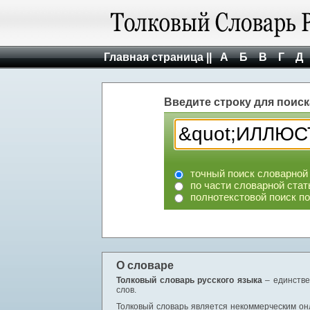
Главная страница ||
А
Б
В
Г
Д
Введите строку для поиск
точный поиск словарной
по части словарной стат
полнотекстовой поиск п
О словаре
Толковый словарь русского языка
– единстве
слов.
Толковый словарь является некоммерческим онл