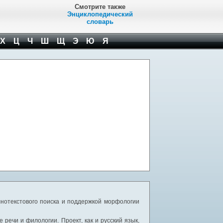
Смотрите также
Энциклопедический
словарь
Х
Ц
Ч
Ш
Щ
Э
Ю
Я
нотекстового поиска и поддержкой морфологии
речи и филологии. Проект, как и русский язык,