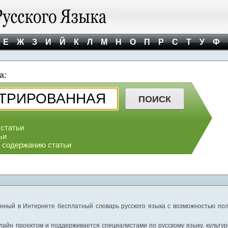
Е
Ж
З
И
Й
К
Л
М
Н
О
П
Р
С
Т
У
Ф
а:
 статьи
ьи
о содержанию статьи
нный в Интернете бесплатный словарь русского языка с возможностью пол
айн проектом и поддерживается специалистами по русскому языку, культуре 