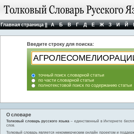
Главная страница ||
А
Б
В
Г
Д
Е
Ж
З
И
Й
Введите строку для поиска:
точный поиск словарной статьи
по части словарной статьи
полнотекстовой поиск по содержанию статьи
О словаре
Толковый словарь русского языка
– единственный в Интернете беспла
слов.
Толковый словарь является некоммерческим онлайн проектом и поддержив