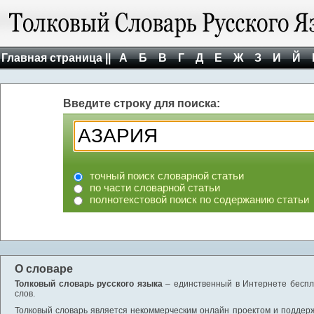
Главная страница ||
А
Б
В
Г
Д
Е
Ж
З
И
Й
Введите строку для поиска:
точный поиск словарной статьи
по части словарной статьи
полнотекстовой поиск по содержанию статьи
О словаре
Толковый словарь русского языка
– единственный в Интернете беспла
слов.
Толковый словарь является некоммерческим онлайн проектом и поддержив