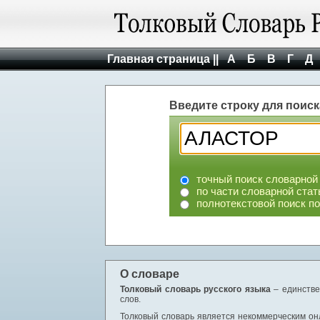
Главная страница ||
А
Б
В
Г
Д
Введите строку для поиск
точный поиск словарной
по части словарной стат
полнотекстовой поиск п
О словаре
Толковый словарь русского языка
– единстве
слов.
Толковый словарь является некоммерческим онл