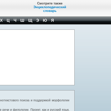
Смотрите также
Энциклопедический
словарь
Х
Ц
Ч
Ш
Щ
Э
Ю
Я
нотекстового поиска и поддержкой морфологии
речи и филологии. Проект, как и русский язык,