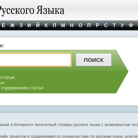
Е
Ж
З
И
Й
К
Л
М
Н
О
П
Р
С
Т
У
Ф
а:
 статьи
ьи
о содержанию статьи
нный в Интернете бесплатный словарь русского языка с возможностью пол
айн проектом и поддерживается специалистами по русскому языку, культуре 